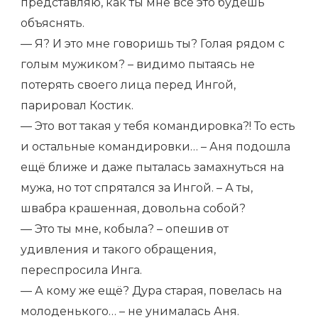
представляю, как ты мне всё это будешь
объяснять.
— Я? И это мне говоришь ты? Голая рядом с
голым мужиком? – видимо пытаясь не
потерять своего лица перед Ингой,
парировал Костик.
— Это вот такая у тебя командировка?! То есть
и остальные командировки… – Аня подошла
ещё ближе и даже пыталась замахнуться на
мужа, но тот спрятался за Ингой. – А ты,
швабра крашенная, довольна собой?
— Это ты мне, кобыла? – опешив от
удивления и такого обращения,
переспросила Инга.
— А кому же ещё? Дура старая, повелась на
молоденького… – не унималась Аня.