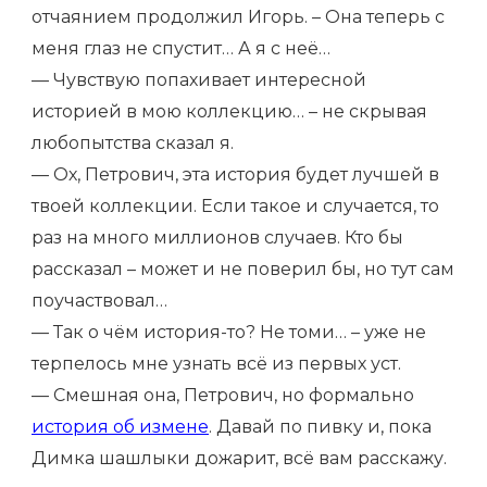
отчаянием продолжил Игорь. – Она теперь с
меня глаз не спустит… А я с неё…
— Чувствую попахивает интересной
историей в мою коллекцию… – не скрывая
любопытства сказал я.
— Ох, Петрович, эта история будет лучшей в
твоей коллекции. Если такое и случается, то
раз на много миллионов случаев. Кто бы
рассказал – может и не поверил бы, но тут сам
поучаствовал…
— Так о чём история-то? Не томи… – уже не
терпелось мне узнать всё из первых уст.
— Смешная она, Петрович, но формально
история об измене
. Давай по пивку и, пока
Димка шашлыки дожарит, всё вам расскажу.