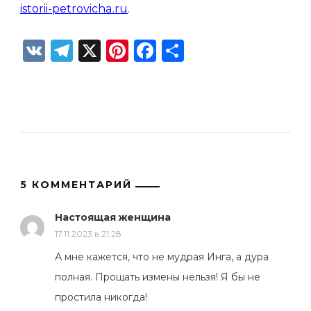
istorii-petrovicha.ru
.
VK
Telegram
X
Pinterest
Facebook
Отправить
5 КОММЕНТАРИЙ
Настоящая женщина
17.11.2023 в 21:28
А мне кажется, что не мудрая Инга, а дура
полная. Прощать измены нельзя! Я бы не
простила никогда!