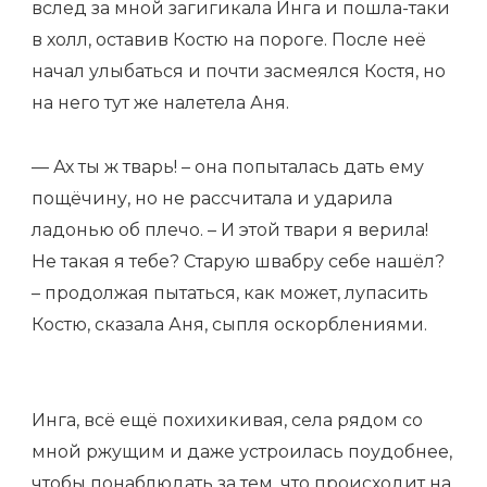
вслед за мной загигикала Инга и пошла-таки
в холл, оставив Костю на пороге. После неё
начал улыбаться и почти засмеялся Костя, но
на него тут же налетела Аня.
— Ах ты ж тварь! – она попыталась дать ему
пощёчину, но не рассчитала и ударила
ладонью об плечо. – И этой твари я верила!
Не такая я тебе? Старую швабру себе нашёл?
– продолжая пытаться, как может, лупасить
Костю, сказала Аня, сыпля оскорблениями.
Инга, всё ещё похихикивая, села рядом со
мной ржущим и даже устроилась поудобнее,
чтобы понаблюдать за тем, что происходит на