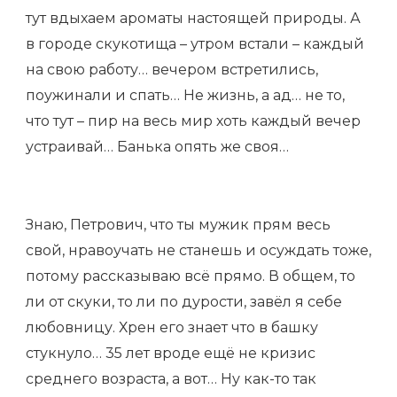
тут вдыхаем ароматы настоящей природы. А
в городе скукотища – утром встали – каждый
на свою работу… вечером встретились,
поужинали и спать… Не жизнь, а ад… не то,
что тут – пир на весь мир хоть каждый вечер
устраивай… Банька опять же своя…
Знаю, Петрович, что ты мужик прям весь
свой, нравоучать не станешь и осуждать тоже,
потому рассказываю всё прямо. В общем, то
ли от скуки, то ли по дурости, завёл я себе
любовницу. Хрен его знает что в башку
стукнуло… 35 лет вроде ещё не кризис
среднего возраста, а вот… Ну как-то так