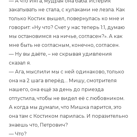
— А что Инга, мудрая она баба. Истерик
закатывать не стала, с кулаками не лезла. Как
только Костик вышел, повернулась ко мне и
говорит: «Ну что? Счет у нас теперь 1:1, думаю
мы остановимся на ничье, согласен?». А как
мне быть не согласным, конечно, согласен.
— Ну вы даёте, – не скрывая удивления
сказал я.
— Ага, мыслили мы с ней одинаково, только
она на 2 шага вперёд… Мишу, смотрителя
нашего, она ещё за день до приезда
отпустила, чтобы не видел её с любовником.
А когда мы думали, что Мишка парится, это
она там с Костиком парилась. И поразительно
знаешь что, Петрович?
— Что?