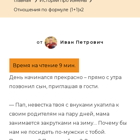
Главная
Истории про измены
формуле
Отношения по формуле (1+1)х2
(1+1)х2
от
Иван Петрович
День начинался прекрасно – прямо с утра
позвонил сын, приглашая в гости.
— Пап, невестка твоя с внуками укатила к
своим родителям на пару дней, мама
занимается закрутками на зиму… Почему бы
нам не посидеть по-мужски с тобой.