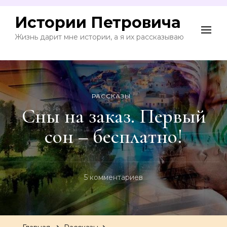
Истории Петровича
Жизнь дарит мне истории, а я их рассказываю
РАССКАЗЫ
Сны на заказ. Первый
сон – бесплатно!
к
5 комментариев
записи
Сны
на