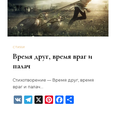
СТИХИ
Время друг, время враг и
палач
Стихотворение — Время друг, время
враг и палач…
VK
Telegram
X
Pinterest
Facebook
Отправит