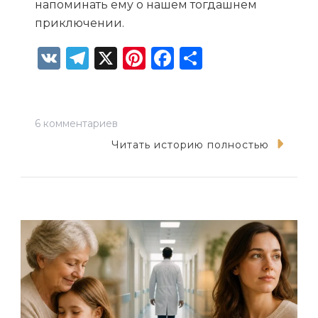
напоминать ему о нашем тогдашнем
приключении.
VK
Telegram
X
Pinterest
Facebook
Отправит
к
6 комментариев
записи
Читать историю полностью
Нечего
спорить
с
судьбой