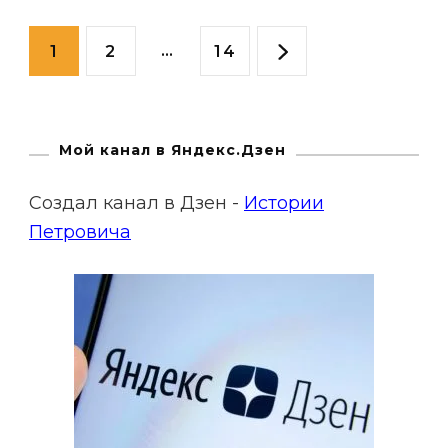
будем
Пагинация
друг
Страница
Страница
…
Страница
1
2
14
у
записей
друга
Мой канал в Яндекс.Дзен
Создал канал в Дзен -
Истории
Петровича