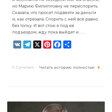
но Марию Филипповну не переспорить.
Сказала, что просит подвезти за деньги
и, как отрезала. Спорить с ней всё равно
без толку. И вот стою я под её
подъездом, жду пока выйдет и… …
VK
Telegram
X
Pinterest
Facebook
Отправит
on
0 Comment
Читать историю полностью
«Бостонский
брак
на
троих»
по
соседству