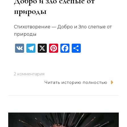
Добро и зло слепые от
природы
Стихотворение — Добро и Зло слепые от
природы
VK
Telegram
X
Pinterest
Facebook
Отправит
к
2 комментария
записи
Читать историю полностью
Добро
и
зло
слепые
от