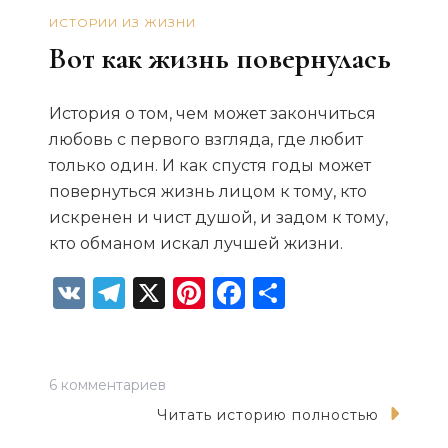
ИСТОРИИ ИЗ ЖИЗНИ
Вот как жизнь повернулась
История о том, чем может закончиться
любовь с первого взгляда, где любит
только один. И как спустя годы может
повернуться жизнь лицом к тому, кто
искренен и чист душой, и задом к тому,
кто обманом искал лучшей жизни.
VK
Telegram
X
Pinterest
Facebook
Отправит
к
6 комментариев
записи
Читать историю полностью
Вот