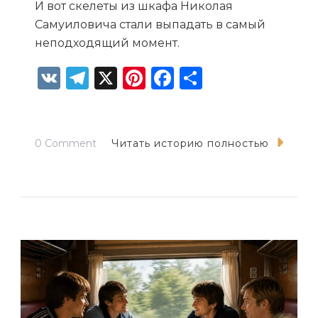
И вот скелеты из шкафа Николая
Самуиловича стали выпадать в самый
неподходящий момент.
VK
Telegram
X
Pinterest
Facebook
Отправит
on
0 Comment
Читать историю полностью
День
рождения
под
ключ
с
неожиданным
концом