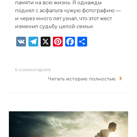
памяти на всю жизнь. Я однажды
поднял с асфальта чужую фотографию —
и через много лет узнал, что этот жест
изменил судьбу целой семьи.
VK
Telegram
X
Pinterest
Facebook
Отправит
к
6 комментариев
записи
Читать историю полностью
На
один
день
в
прошлое