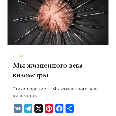
природы
СТИХИ
Мы жизненного века
километры
Стихотворение — Мы жизненного века
километры
VK
Telegram
X
Pinterest
Facebook
Отправит