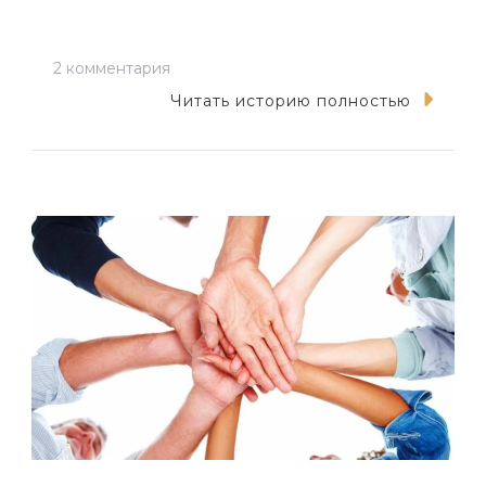
к
2 комментария
записи
Читать историю полностью
Мы
жизненного
века
километры