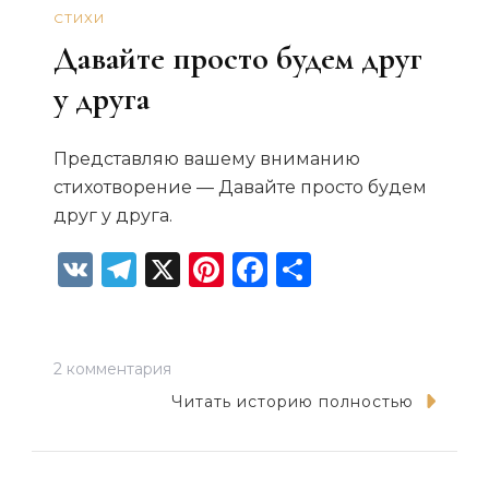
СТИХИ
Давайте просто будем друг
у друга
Представляю вашему вниманию
стихотворение — Давайте просто будем
друг у друга.
VK
Telegram
X
Pinterest
Facebook
Отправит
к
2 комментария
записи
Читать историю полностью
Давайте
просто